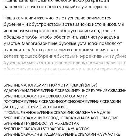
* Цены даны для разных геологических разрезов и
населенных пунктов, цены уточняйте у менеджера.
Наша компания уже много лет успешно занимается
бурением и обустройством артезианских источников. Мы
используем современное оборудование и надежные
обсадные трубы, чтобы обеспечить вам чистую воду на
участке. Малогабаритные буровые установки позволяют
выполнять работы даже в самых сложных условиях, что
делает процесс бурения быстрым и эффективным. Глубина
бурения может достигать значительных показателей, что
обеспечивает доступ к водоносному пласту и гарантирует
качественное водоснабжение.
БУРЕНИЕ МАЛОГАБАРИТНОЙ УСТАНОВКОЙ (МГБУ)
Обустройство источника включает установку насосов,
УДАРНО КАНАТНОЕ БУРЕНИЕ СКВАЖИН
РУЧНОЕ БУРЕНИЕ СКВАЖИН
систем фильтрации и автоматического управления, что
БУРЕНИЕ СКВАЖИН В МОСКОВСКОЙ ОБЛАСТИ
позволяет получать чистую питьевую воду на протяжении
РОТОРНОЕ БУРЕНИЕ СКВАЖИН
КОЛОНКОВОЕ БУРЕНИЕ СКВАЖИН
всего года. Установленные нами системы водоснабжения
РАЗВЕДОЧНОЕ БУРЕНИЕ СКВАЖИН
соответствуют всем техническим требованиям и
ПРОМЫШЛЕННОЕ БУРЕНИЕ СКВАЖИН
СКВАЖИНА НА ДАЧЕ
обеспечивают надежное функционирование в течение
БУРЕНИЕ СКВАЖИНЫ В КОЛОДЦЕ
СКВАЖИНА В ЧАСТНОМ ДОМЕ
БУРЕНИЕ В ТРУДНОДОСТУПНЫХ МЕСТАХ
длительного времени. После завершения работ мы
БУРЛЕНИЕ СКВАЖИН БЕЗ ЗАЕЗДА НА УЧАСТОК
проводим анализ воды и предоставляем все необходимые
БУРЕНИЕ СКВАЖИН В ПОДВАЛЕ
БУРЕНИЕ СКВАЖИН НА УЧАСТКЕ