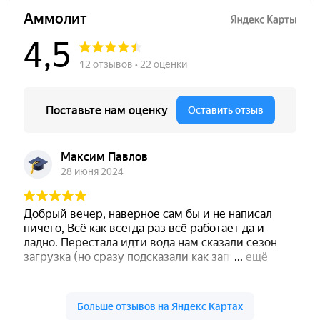
Безусловно, когда требуется осуществить бурение скважин
на воду, цена уже включает в себя первичный выезд
специалиста на место, чтобы провести консультацию,
осмотреть возможность подъезда техники и закрепить
договорные отношения.
Конечная стоимость учитывает необходимостью выезда уже
специальной техники, подача которой достаточно дорогая.
Само по себе, требуется закупка труб и оборудования,
чтобы произвести бурение скважин на воду, цена
объявляется и с учётом этого, по сути, работы производятся
«под ключ».
Монтаж и строительство – это последний этап перед
обустройством объекта, на стоимость здесь влияют
расценки за труд бригады рабочих.
В Московской области возможно бурение скважин на воду,
цена которых будет очень сильно меняться не только от
одного района к другому, но и в зависимости от конкретной
точки на территории одного населенного пункта и даже